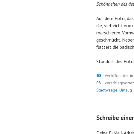
Schönheiten des deu
Auf dem Foto, das
die, vielleicht v
marschieren. Vornw
geschmückt. Neben
flattert die badi
Standort des Foto
Bild
Veröffentlicht i
08
verschlagworte
Stadtwaage
,
Umzug
Schreibe ein
Deine E-Mail-Adres