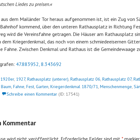
tschen Liedes zu preisen.«
 aus dem Mailänder Tor heraus aufgenommen ist, ist ein Zug von S
om Bahnhof kommend, über den unteren Rathausplatz in Richtung Fe
eg wird die Vereinsfahne getragen. Die Häuser am Rathausplatz si
 dem Kriegerdenkmal, das noch von einem schmiedeeisernen Gitter 
sche Fahne. Zwischen Denkmal und Rathaus ist die Gemeindewaage z
grafen:
47.883952, 8.343692
n
1920er
,
1927
,
Rathausplatz (unterer)
,
Rathausplatz 06
,
Rathausplatz 07
,
Rat
t
Baum
,
Fahne
,
Fest
,
Garten
,
Kriegerdenkmal 1870/71
,
Menschenmenge
,
Sän
Schreibe einen Kommentar
(ID: 17541)
en Kommentar
se wird nicht veröffentlicht.
Erforderliche Felder sind mit
*
markier