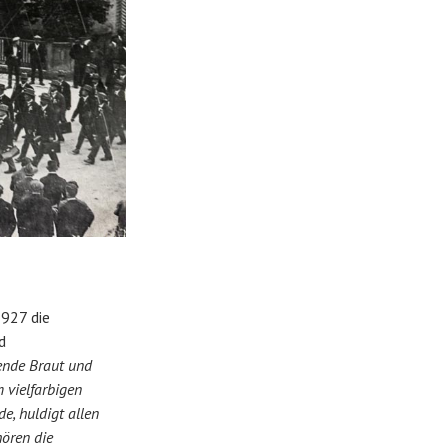
927 die
d
lende Braut und
 vielfarbigen
, huldigt allen
ören die