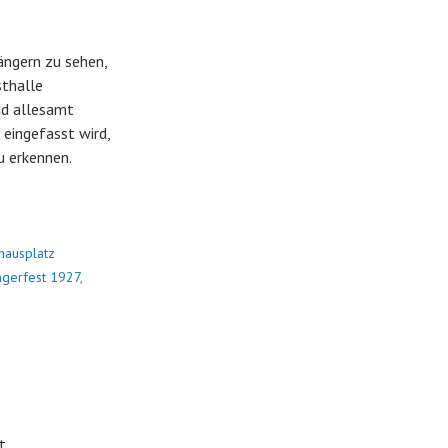
ängern zu sehen,
sthalle
nd allesamt
eingefasst wird,
u erkennen.
hausplatz
gerfest 1927
,
t