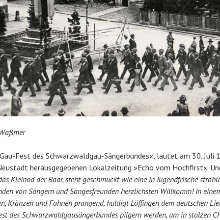
 Waßmer
u-Fest des Schwarzwaldgau-Sängerbundes«, lautet am 30. Juli 1
n Neustadt herausgegebenen Lokalzeitung »Echo vom Hochfirst«. Un
 das Kleinod der Baar, steht geschmückt wie eine in Jugendfrische strah
nden von Sängern und Sangesfreunden herzlichsten Willkomm! In einem
, Kränzen und Fahnen prangend, huldigt Löffingen dem deutschen Liede
fest des Schwarzwaldgausängerbundes pilgern werden, um in stolzen Ch