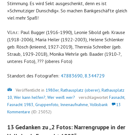
Stimmung. Es wird Sekt ausgeschenkt, denn es ist
»Schmutziger Dunschdig«. So machen Bankgeschäfte gleich
viel mehr Spaß!
V.l.n.r.: Paul Bugger (1916-1990), Leonie Sibold geb. Krause
(1918-2006), Maria Heiler (1922-2003), Helene Schlenker
geb. Rösch (knieend, 1927-2019), Theresia Schreiber (geb.
Straub, 1929-2018), Monika Wehrle geb. Baader (1910-?,
unteres Foto), ??? (oberes Foto)
Standort des Fotografen:
47.883690, 8.344729
Bild
Veröffentlicht in
1980er
,
Rathausplatz (oberer)
,
Rathausplatz
10
,
Wer kann helfen?
,
Wer weiß wer?
verschlagwortet
Fasnacht
,
Fasnacht 1983
,
Gruppenfoto
,
Innenaufnahme
,
Volksbank
13
Kommentare
(ID: 25052)
13 Gedanken zu „
2 Fotos: Narrengruppe in der