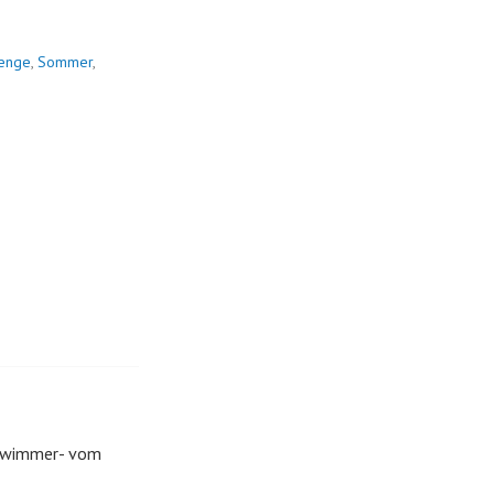
enge
,
Sommer
,
chwimmer- vom