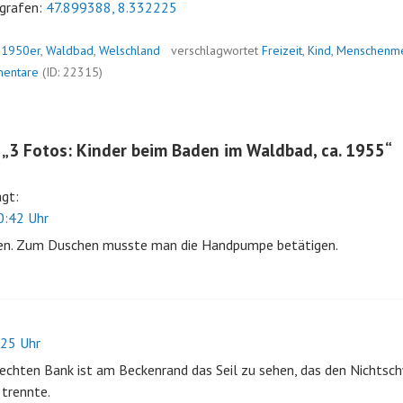
grafen:
47.899388, 8.332225
n
1950er
,
Waldbad
,
Welschland
verschlagwortet
Freizeit
,
Kind
,
Menschenm
entare
(ID: 22315)
 „
3 Fotos: Kinder beim Baden im Waldbad, ca. 1955
“
agt:
:42 Uhr
en. Zum Duschen musste man die Handpumpe betätigen.
25 Uhr
rechten Bank ist am Beckenrand das Seil zu sehen, das den Nichts
trennte.