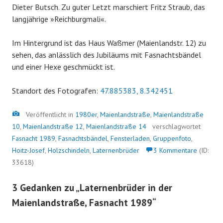
Dieter Butsch. Zu guter Letzt marschiert Fritz Straub, das
langjährige »Reichburgmali«.
Im Hintergrund ist das Haus Waßmer (Maienlandstr. 12) zu
sehen, das anlässlich des Jubiläums mit Fasnachtsbändel
und einer Hexe geschmückt ist.
Standort des Fotografen:
47.885383, 8.342451
Bild
Veröffentlicht in
1980er
,
Maienlandstraße
,
Maienlandstraße
10
,
Maienlandstraße 12
,
Maienlandstraße 14
verschlagwortet
Fasnacht 1989
,
Fasnachtsbändel
,
Fensterladen
,
Gruppenfoto
,
Hoitz-Josef
,
Holzschindeln
,
Laternenbrüder
3 Kommentare
(ID:
33618)
3 Gedanken zu „
Laternenbrüder in der
Maienlandstraße, Fasnacht 1989
“