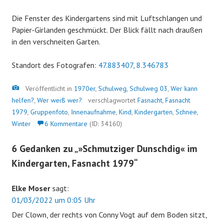
Die Fenster des Kindergartens sind mit Luftschlangen und
Papier-Girlanden geschmückt. Der Blick fällt nach draußen
in den verschneiten Garten.
Standort des Fotografen:
47.883407, 8.346783
Bild
Veröffentlicht in
1970er
,
Schulweg
,
Schulweg 03
,
Wer kann
helfen?
,
Wer weiß wer?
verschlagwortet
Fasnacht
,
Fasnacht
1979
,
Gruppenfoto
,
Innenaufnahme
,
Kind
,
Kindergarten
,
Schnee
,
Winter
6 Kommentare
(ID: 34160)
6 Gedanken zu „
»Schmutziger Dunschdig« im
Kindergarten, Fasnacht 1979
“
Elke Moser
sagt:
01/03/2022 um 0:05 Uhr
Der Clown, der rechts von Conny Vogt auf dem Boden sitzt,