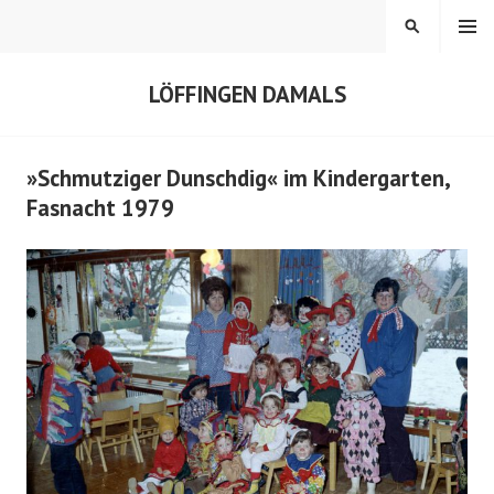
Springe
MENÜ
SUCHEN
zum
Inhalt
LÖFFINGEN DAMALS
»Schmutziger Dunschdig« im Kindergarten,
Fasnacht 1979