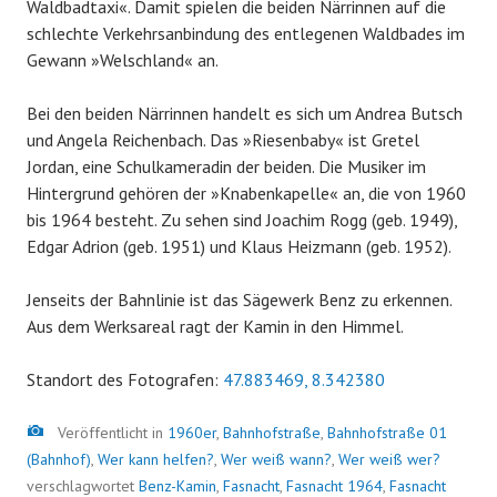
Waldbadtaxi«. Damit spielen die beiden Närrinnen auf die
schlechte Verkehrsanbindung des entlegenen Waldbades im
Gewann »Welschland« an.
Bei den beiden Närrinnen handelt es sich um Andrea Butsch
und Angela Reichenbach. Das »Riesenbaby« ist Gretel
Jordan, eine Schulkameradin der beiden. Die Musiker im
Hintergrund gehören der »Knabenkapelle« an, die von 1960
bis 1964 besteht. Zu sehen sind Joachim Rogg (geb. 1949),
Edgar Adrion (geb. 1951) und Klaus Heizmann (geb. 1952).
Jenseits der Bahnlinie ist das Sägewerk Benz zu erkennen.
Aus dem Werksareal ragt der Kamin in den Himmel.
Standort des Fotografen:
47.883469, 8.342380
Bild
Veröffentlicht in
1960er
,
Bahnhofstraße
,
Bahnhofstraße 01
(Bahnhof)
,
Wer kann helfen?
,
Wer weiß wann?
,
Wer weiß wer?
verschlagwortet
Benz-Kamin
,
Fasnacht
,
Fasnacht 1964
,
Fasnacht