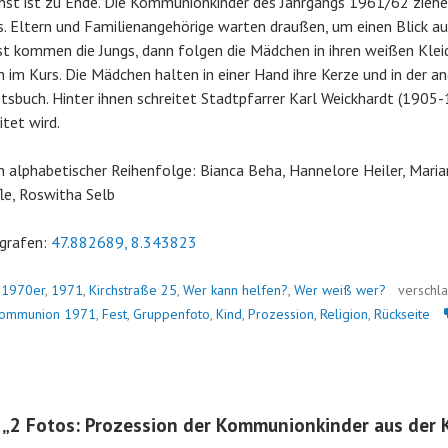
nst ist zu Ende. Die Kommunionkinder des Jahrgangs 1961/62 ziehe
. Eltern und Familienangehörige warten draußen, um einen Blick auf
t kommen die Jungs, dann folgen die Mädchen in ihren weißen Kleid
 im Kurs. Die Mädchen halten in einer Hand ihre Kerze und in der a
sbuch. Hinter ihnen schreitet Stadtpfarrer Karl Weickhardt (1905-
itet wird.
 in alphabetischer Reihenfolge: Bianca Beha, Hannelore Heiler, Mari
le, Roswitha Selb
grafen:
47.882689, 8.343823
n
1970er
,
1971
,
Kirchstraße 25
,
Wer kann helfen?
,
Wer weiß wer?
verschl
kommunion 1971
,
Fest
,
Gruppenfoto
,
Kind
,
Prozession
,
Religion
,
Rückseite
 „
2 Fotos: Prozession der Kommunionkinder aus der 