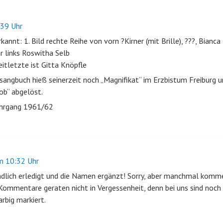
39 Uhr
rkannt: 1. Bild rechte Reihe von vorn ?Kirner (mit Brille), ???, Bian
hr links Roswitha Selb
weitletzte ist Gitta Knöpfle
sangbuch hieß seinerzeit noch „Magnifikat“ im Erzbistum Freiburg
ob“ abgelöst.
jahrgang 1961/62
 10:32 Uhr
ndlich erledigt und die Namen ergänzt! Sorry, aber manchmal komme
 Kommentare geraten nicht in Vergessenheit, denn bei uns sind noch
big markiert.