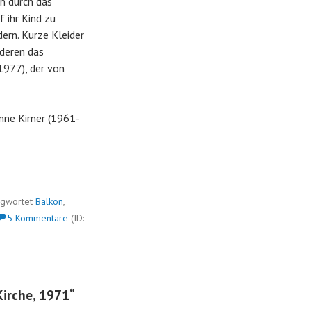
n durch das
 ihr Kind zu
ern. Kurze Kleider
nderen das
1977), der von
anne Kirner (1961-
agwortet
Balkon
,
5 Kommentare
(ID:
Kirche, 1971
“