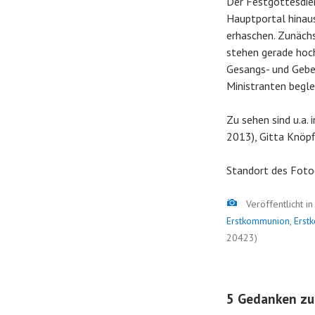
Der Festgottesdie
Hauptportal hinaus
erhaschen. Zunächs
stehen gerade hoch
Gesangs- und Gebet
Ministranten begle
Zu sehen sind u.a.
2013), Gitta Knöpf
Standort des Foto
Bild
Veröffentlicht i
Erstkommunion
,
Erst
20423)
5 Gedanken zu