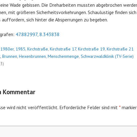
seine Wade gebissen. Die Dreharbeiten mussten abgebrochen werden
, mit größeren Sicherheitsvorkehrungen. Schaulustige finden sich e
auffordern, sich hinter die Absperrungen zu begeben.
grafen:
47.882997, 8.343838
n
1980er
,
1985
,
Kirchstraße
,
Kirchstraße 17
,
Kirchstraße 19
,
Kirchstraße 21
k
,
Brunnen
,
Hexenbrunnen
,
Menschenmenge
,
Schwarzwaldklinik (TV-Serie)
53)
en Kommentar
se wird nicht veröffentlicht.
Erforderliche Felder sind mit
*
markier