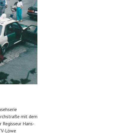
nsehserie
irchstraße mit dem
er Regisseur Hans-
 TV-Löwe