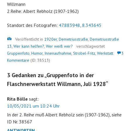
Willmann
2.Reihe: Albert Rebholz (1907-1962)
Standort des Fotografen:
47.883948, 8.343645
Bild
Veröffentlicht in
1920er
,
Demetriusstraße
,
Demetriusstraße
13
,
Wer kann helfen?
,
Wer weiß wer?
verschlagwortet
Gruppenfoto
,
Humor
,
Innenaufnahme
,
Strobel-Fritz
,
Werkstatt
3
Kommentare
(ID: 38513)
3 Gedanken zu „
Gruppenfoto in der
Flaschnerwerkstatt Willmann, Juli 1928
“
Rita Bölle
sagt:
10/05/2021 um 10:24 Uhr
In der 2. Reihe muß Albert Rebholz sein (1907-1962), siehe
ID Nr. 38567
ANTWORTEN