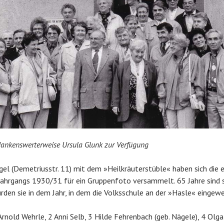
 dankenswerterweise Ursula Glunk zur Verfügung
el (Demetriusstr. 11) mit dem »Heilkräuterstüble« haben sich die
Jahrgangs 1930/31 für ein Gruppenfoto versammelt. 65 Jahre sind s
urden sie in dem Jahr, in dem die Volksschule an der »Hasle« eingew
rnold Wehrle, 2 Anni Selb, 3 Hilde Fehrenbach (geb. Nägele), 4 Olga 