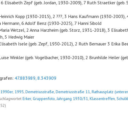
 6 Elisabeth Zepf (geb. Jordan, 1930-2009), 7 Ruth Straetker (geb. S
Heinrich Kopp (1930-2015), 2 ???, 3 Hans Kaufmann (1930-2003), 
ia Hermann, 6 Adolf Benz (1930-2025), 7 Hanni Sibold
aria Wetzel, 2 Anna Harzheim (geb. Storz, 1931-2018), 3 Elisabeth (
h, 5 Hedwig Maier
lisabeth Isele (geb. Zepf, 1930-2012), 2 Ruth Bernauer 3 Erika Beer,
uise Winkler (geb. Vogelbacher, 1930-2010), 2 Brunhilde Heiler (ge
grafen:
47.883989, 8.343909
n
1990er
,
1995
,
Demetriusstraße
,
Demetriusstraße 11
,
Rathausplatz (unterer
schlagwortet
Erker
,
Gruppenfoto
,
Jahrgang 1930/31
,
Klassentreffen
,
Schulk
852)