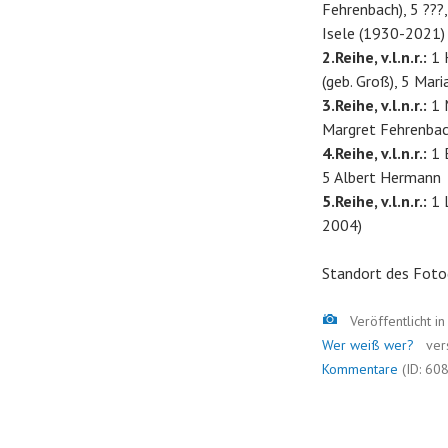
Fehrenbach), 5 ???,
Isele (1930-2021)
2.Reihe, v.l.n.r.:
1 
(geb. Groß), 5 Mar
3.Reihe, v.l.n.r.:
1 M
Margret Fehrenbac
4.Reihe, v.l.n.r.:
1 E
5 Albert Hermann
5.Reihe, v.l.n.r.:
1 L
2004)
Standort des Foto
Bild
Veröffentlicht i
Wer weiß wer?
ver
Kommentare
(ID: 60