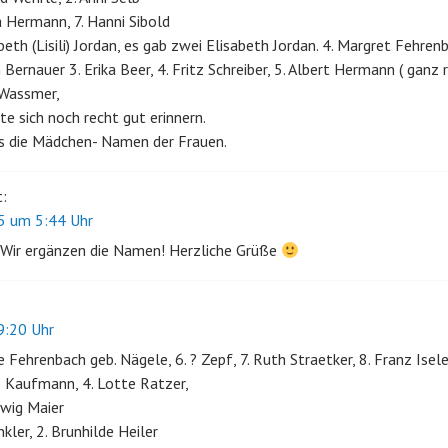
ia Hermann, 7. Hanni Sibold
abeth (Lisili) Jordan, es gab zwei Elisabeth Jordan. 4. Margret Fehren
h Bernauer 3. Erika Beer, 4. Fritz Schreiber, 5. Albert Hermann ( ganz 
 Wassmer,
 sich noch recht gut erinnern.
es die Mädchen- Namen der Frauen.
t:
 um 5:44 Uhr
 Wir ergänzen die Namen! Herzliche Grüße
:20 Uhr
lde Fehrenbach geb. Nägele, 6. ? Zepf, 7. Ruth Straetker, 8. Franz Isel
ns Kaufmann, 4. Lotte Ratzer,
edwig Maier
inkler, 2. Brunhilde Heiler