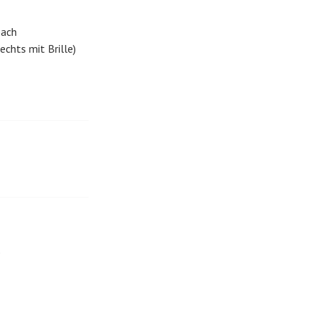
bach
rechts mit Brille)
e