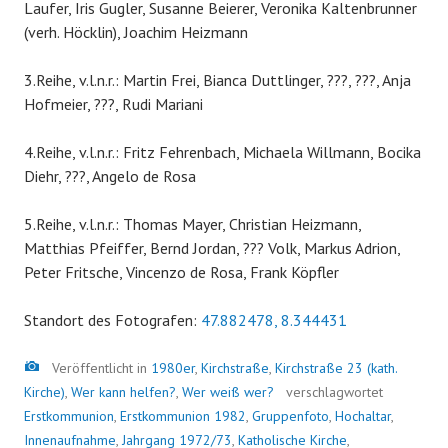
Laufer, Iris Gugler, Susanne Beierer, Veronika Kaltenbrunner
(verh. Höcklin), Joachim Heizmann
3.Reihe, v.l.n.r.: Martin Frei, Bianca Duttlinger, ???, ???, Anja
Hofmeier, ???, Rudi Mariani
4.Reihe, v.l.n.r.: Fritz Fehrenbach, Michaela Willmann, Bocika
Diehr, ???, Angelo de Rosa
5.Reihe, v.l.n.r.: Thomas Mayer, Christian Heizmann,
Matthias Pfeiffer, Bernd Jordan, ??? Volk, Markus Adrion,
Peter Fritsche, Vincenzo de Rosa, Frank Köpfler
Standort des Fotografen:
47.882478, 8.344431
Bild
Veröffentlicht in
1980er
,
Kirchstraße
,
Kirchstraße 23 (kath.
Kirche)
,
Wer kann helfen?
,
Wer weiß wer?
verschlagwortet
Erstkommunion
,
Erstkommunion 1982
,
Gruppenfoto
,
Hochaltar
,
Innenaufnahme
,
Jahrgang 1972/73
,
Katholische Kirche
,