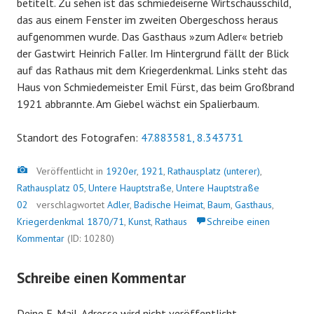
betitelt. Zu sehen ist das schmiedeiserne Wirtschausschild,
das aus einem Fenster im zweiten Obergeschoss heraus
aufgenommen wurde. Das Gasthaus »zum Adler« betrieb
der Gastwirt Heinrich Faller.
Im Hintergrund fällt der Blick
auf das Rathaus mit dem Kriegerdenkmal. Links steht das
Haus von Schmiedemeister Emil Fürst, das beim Großbrand
1921 abbrannte. Am Giebel wächst ein Spalierbaum.
Standort des Fotografen:
47.883581, 8.343731
Bild
Veröffentlicht in
1920er
,
1921
,
Rathausplatz (unterer)
,
Rathausplatz 05
,
Untere Hauptstraße
,
Untere Hauptstraße
02
verschlagwortet
Adler
,
Badische Heimat
,
Baum
,
Gasthaus
,
Kriegerdenkmal 1870/71
,
Kunst
,
Rathaus
Schreibe einen
Kommentar
(ID: 10280)
Schreibe einen Kommentar
Deine E-Mail-Adresse wird nicht veröffentlicht.