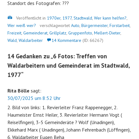
Standort des Fotografen: ???
Bild
Veröffentlicht in
1970er
,
1977
,
Stadtwald
,
Wer kann helfen?
,
Wer weiß wer?
verschlagwortet
Auto
,
Bürgermeister
,
Forstarbeit
,
Freizeit
,
Gemeinderat
,
Grillplatz
,
Gruppenfoto
,
Mellert-Dieter
,
Wald
,
Waldarbeiter
14 Kommentare
(ID: 66267)
14 Gedanken zu „
6 Fotos: Treffen von
Waldarbeitern und Gemeinderat im Stadtwald,
1977
“
Rita Bölle
sagt:
30/07/2025 um 8:52 Uhr
2. Bild von links: 1. Revierleiter Franz Rappenegger, 2.
Haumeister Ernst Heiler, 3. Revierleiter Hermann Vogt (
Reiselfingen), 3-5 Gemeinderäte ? Wolf (Unadingen),
Ekkehard Marx ( Unadingen), Johann Fehrenbach (Löffingen),
6. Waldarbeiter Eugen Beha