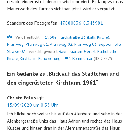
gerade eingerüstet, denn er wird renoviert. Bislang war das
Mauerwerk des Turmes sichtbar, jetzt wird er verputzt.
Standort des Fotografen:
47.880836, 8.343981
Bild
Veröffentlicht in
1960er
,
Kirchstraße 23 (kath. Kirche)
,
Pfarrweg
,
Pfarrweg 01
,
Pfarrweg 02
,
Pfarrweg 03
,
Seppenhofer
Straße 02
verschlagwortet
Baum
,
Garten
,
Gerüst
,
Katholische
Kirche
,
Kirchturm
,
Renovierung
1 Kommentar
(ID: 27879)
Ein Gedanke zu „
Blick auf das Städtchen und
den eingerüsteten Kirchturm, 1961
“
Christa Egle
sagt:
15/09/2020 um 0:53 Uhr
Ich blicke noch weiter bis auf den Alenberg und sehe in der
Alenbergstraße links das Haus Adrion und rechts das Haus
Kuster und hinten dran in der Alemannenstraße das Haus