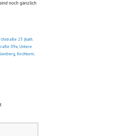
sind noch gänzlich
rchstraße 23 (kath.
traße 09a
,
Untere
Alenberg
,
Kirchturm
,
t