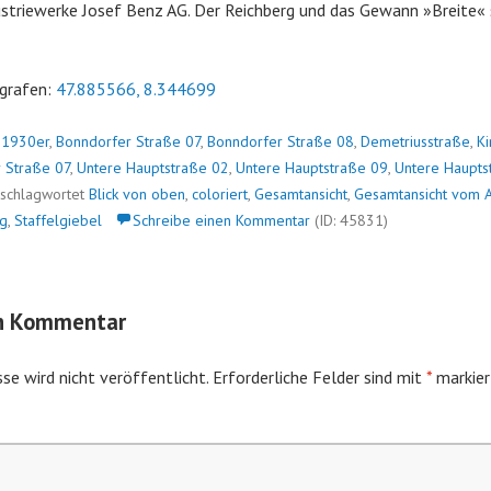
ustriewerke Josef Benz AG. Der Reichberg und das Gewann »Breite« 
grafen:
47.885566, 8.344699
n
1930er
,
Bonndorfer Straße 07
,
Bonndorfer Straße 08
,
Demetriusstraße
,
Ki
 Straße 07
,
Untere Hauptstraße 02
,
Untere Hauptstraße 09
,
Untere Haupts
rschlagwortet
Blick von oben
,
coloriert
,
Gesamtansicht
,
Gesamtansicht vom 
ng
,
Staffelgiebel
Schreibe einen Kommentar
(ID: 45831)
en Kommentar
se wird nicht veröffentlicht.
Erforderliche Felder sind mit
*
markier