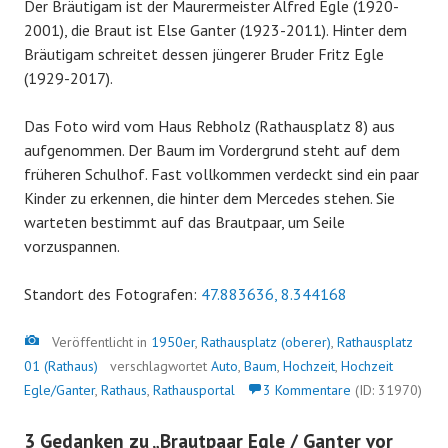
Der Bräutigam ist der Maurermeister Alfred Egle (1920-
2001), die Braut ist Else Ganter (1923-2011). Hinter dem
Bräutigam schreitet dessen jüngerer Bruder Fritz Egle
(1929-2017).
Das Foto wird vom Haus Rebholz (Rathausplatz 8) aus
aufgenommen. Der Baum im Vordergrund steht auf dem
früheren Schulhof. Fast vollkommen verdeckt sind ein paar
Kinder zu erkennen, die hinter dem Mercedes stehen. Sie
warteten bestimmt auf das Brautpaar, um Seile
vorzuspannen.
Standort des Fotografen:
47.883636, 8.344168
Bild
Veröffentlicht in
1950er
,
Rathausplatz (oberer)
,
Rathausplatz
01 (Rathaus)
verschlagwortet
Auto
,
Baum
,
Hochzeit
,
Hochzeit
Egle/Ganter
,
Rathaus
,
Rathausportal
3 Kommentare
(ID: 31970)
3 Gedanken zu „
Brautpaar Egle / Ganter vor