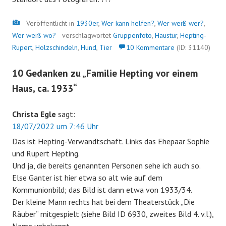
Bild
Veröffentlicht in
1930er
,
Wer kann helfen?
,
Wer weiß wer?
,
Wer weiß wo?
verschlagwortet
Gruppenfoto
,
Haustür
,
Hepting-
Rupert
,
Holzschindeln
,
Hund
,
Tier
10 Kommentare
(ID: 31140)
10 Gedanken zu „
Familie Hepting vor einem
Haus, ca. 1933
“
Christa Egle
sagt:
18/07/2022 um 7:46 Uhr
Das ist Hepting-Verwandtschaft. Links das Ehepaar Sophie
und Rupert Hepting.
Und ja, die bereits genannten Personen sehe ich auch so.
Else Ganter ist hier etwa so alt wie auf dem
Kommunionbild; das Bild ist dann etwa von 1933/34.
Der kleine Mann rechts hat bei dem Theaterstück „Die
Räuber“ mitgespielt (siehe Bild ID 6930, zweites Bild 4. v.l.),