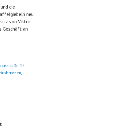
 und die
affelgiebeln neu
sitz von Viktor
as Geschäft an
riusstraße 12
riusbrunnen
,
t