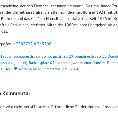
Altstadtring, der den Demetriusbrunnen einrahmt: Das Mailänder Tor
er der Demetriusstraße, die alle nach dem Großbrand 1921 mit St
 Bäckerei und das Café im Haus Rathausplatz 5 ist seit 1935 im Be
efrau Ottilie geb. Meßmer. Mitte der 1960er Jahre übergeben sie d
Fuss.
grafen:
47.883727, 8.343706
n
1950er
,
Demetriusstraße
,
Demetriusstraße 10
,
Demetriusstraße 11
,
Demet
ausplatz (unterer)
,
Rathausplatz 05
verschlagwortet
Auto
,
Brunnen
,
Demet
bel
,
Tor
Schreibe einen Kommentar
(ID: 18364)
en Kommentar
se wird nicht veröffentlicht.
Erforderliche Felder sind mit
*
markier