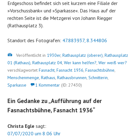
Erdgeschoss befindet sich seit kurzem eine Filiale der
»Vorschussbank« und »Sparkasse«. Das Haus auf der
rechten Seite ist die Metzgerei von Johann Riegger
(Rathausplatz 3).
Standort des Fotografen:
47.883937, 8.344806
Bild
Veröffentlicht in
1930er
,
Rathausplatz (oberer)
,
Rathausplatz
01 (Rathaus)
,
Rathausplatz 04
,
Wer kann helfen?
,
Wer weiß wer?
verschlagwortet
Fasnacht
,
Fasnacht 1936
,
Fasnachtsbühne
,
Menschenmenge
,
Rathaus
,
Rathausbrunnen
,
Schnitterin
,
Sparkasse
1 Kommentar
(ID: 27430)
Ein Gedanke zu „
Aufführung auf der
Fasnachtsbühne, Fasnacht 1936
“
Christa Egle
sagt:
07/07/2020 um 8:06 Uhr