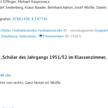
rnst Effinger, Michael Kasprowicz
Detlef Seidenberg, Klaus Baader, Bernhard Adrion, Josef Wölfle, Danie
grafen:
47.882438, 8.347745
n
1960er
,
Festhallenstraße
,
Festhallenstraße 07
verschlagwortet
Gruppenf
,
Schulklasse
,
Volksschule
5 Kommentare
(ID: 29187)
 „
Schüler des Jahrgangs 1951/52 im Klassenzimmer,
48 Uhr
itte von rechts. Ganz hinten ist Wölfle