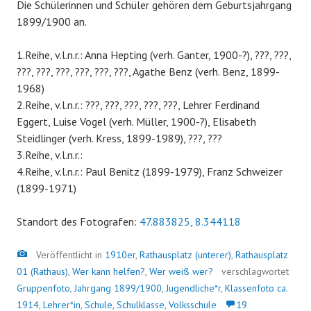
Die Schülerinnen und Schüler gehören dem Geburtsjahrgang
1899/1900 an.
1.Reihe, v.l.n.r.: Anna Hepting (verh. Ganter, 1900-?), ???, ???,
???, ???, ???, ???, ???, ???, Agathe Benz (verh. Benz, 1899-
1968)
2.Reihe, v.l.n.r.: ???, ???, ???, ???, ???, Lehrer Ferdinand
Eggert, Luise Vogel (verh. Müller, 1900-?), Elisabeth
Steidlinger (verh. Kress, 1899-1989), ???, ???
3.Reihe, v.l.n.r.:
4.Reihe, v.l.n.r.: Paul Benitz (1899-1979), Franz Schweizer
(1899-1971)
Standort des Fotografen:
47.883825, 8.344118
Bild
Veröffentlicht in
1910er
,
Rathausplatz (unterer)
,
Rathausplatz
01 (Rathaus)
,
Wer kann helfen?
,
Wer weiß wer?
verschlagwortet
Gruppenfoto
,
Jahrgang 1899/1900
,
Jugendliche*r
,
Klassenfoto ca.
1914
,
Lehrer*in
,
Schule
,
Schulklasse
,
Volksschule
19