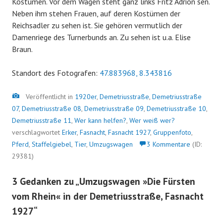
Kostümen. Vor dem Wagen steht ganz links Fritz Adrion sen.
Neben ihm stehen Frauen, auf deren Kostümen der
Reichsadler zu sehen ist. Sie gehören vermutlich der
Damenriege des Turnerbunds an. Zu sehen ist u.a. Elise
Braun.
Standort des Fotografen:
47.883968, 8.343816
Bild
Veröffentlicht in
1920er
,
Demetriusstraße
,
Demetriusstraße
07
,
Demetriusstraße 08
,
Demetriusstraße 09
,
Demetriusstraße 10
,
Demetriusstraße 11
,
Wer kann helfen?
,
Wer weiß wer?
verschlagwortet
Erker
,
Fasnacht
,
Fasnacht 1927
,
Gruppenfoto
,
Pferd
,
Staffelgiebel
,
Tier
,
Umzugswagen
3 Kommentare
(ID:
29381)
3 Gedanken zu „
Umzugswagen »Die Fürsten
vom Rhein« in der Demetriusstraße, Fasnacht
1927
“