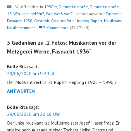
Bild
Veröffentlicht in
1930er
,
Demetriusstraße
,
Demetriusstraße
15
,
Wer kann helfen?
,
Wer weiß wer?
verschlagwortet
Fasnacht
,
Fasnacht 1936
,
Geschäft
,
Gruppenfoto
,
Hepting-Rupert
,
Musikband
,
Musikinstrument
5 Kommentare
(ID: 27419)
5 Gedanken zu „
2 Fotos: Musikanten vor der
Metzgerei Werne, Fasnacht 1936
“
Bölle Rita
sagt:
29/06/2020 um 9:49 Uhr
Der Musikant rechts ist Rupert Hepting ( 1905 – 1990 ).
ANTWORTEN
Bölle Rita
sagt:
29/06/2020 um 20:18 Uhr
Der linke Musikant ist Müllermeister Josef Hasenfratz. Er
spielte nach Aussage meiner Tochter Heike Gitarre und