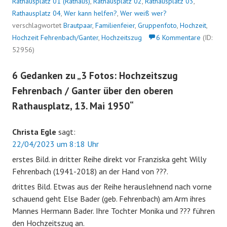
Rathausplatz 01 (Rathaus)
,
Rathausplatz 02
,
Rathausplatz 03
,
Rathausplatz 04
,
Wer kann helfen?
,
Wer weiß wer?
verschlagwortet
Brautpaar
,
Familienfeier
,
Gruppenfoto
,
Hochzeit
,
Hochzeit Fehrenbach/Ganter
,
Hochzeitszug
6 Kommentare
(ID:
52956)
6 Gedanken zu „
3 Fotos: Hochzeitszug
Fehrenbach / Ganter über den oberen
Rathausplatz, 13. Mai 1950
“
Christa Egle
sagt:
22/04/2023 um 8:18 Uhr
erstes Bild. in dritter Reihe direkt vor Franziska geht Willy
Fehrenbach (1941-2018) an der Hand von ???.
drittes Bild. Etwas aus der Reihe herauslehnend nach vorne
schauend geht Else Bader (geb. Fehrenbach) am Arm ihres
Mannes Hermann Bader. Ihre Tochter Monika und ??? führen
den Hochzeitszug an.