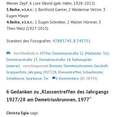
Werner Zepf, 6 Lore Sibold (geb. Hahn, 1928-2022)
3.Reihe, v.l.n.r.:
1 Berthold Ganter, 2 Waldemar Vetter, 3
Eugen Mayer
4.Reihe, v.l.n.r.:
1 Eugen Schreiber, 2 Walter Hörtner, 3
Theo Walz (1927-2015)
Standort des Fotografen:
47.883743, 8.343751
Bild
Veröffentlicht in
1970er
,
Demetriusstraße 12 (Mailänder Tor)
,
Demetriusstraße 13
,
Demetriusstraße 14
,
Rathausplatz
(unterer)
verschlagwortet
Brunnen
,
Demetriusbrunnen
,
Geschäft
,
Gruppenfoto
,
Jahrgang 1927/28
,
Klassentreffen
,
Schaufenster
,
Schulklasse
,
Sparkasse
,
Tor
6 Kommentare
(ID: 28393)
6 Gedanken zu „
Klassentreffen des Jahrgangs
1927/28 am Demetriusbrunnen, 1977
“
Christa Egle
sagt: