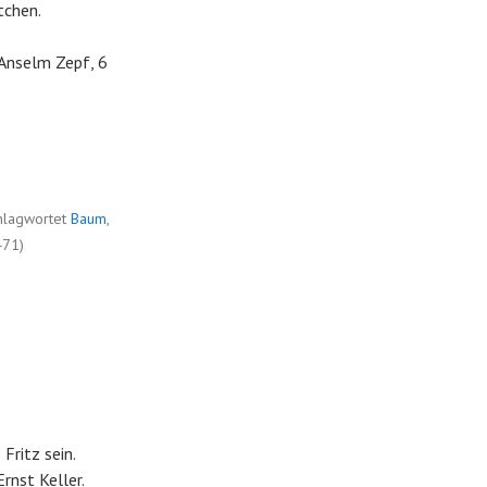
tchen.
 Anselm Zepf, 6
hlagwortet
Baum
,
471)
Fritz sein.
Ernst Keller.