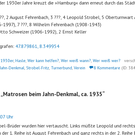
er 1930er Jahre kreuzt die »Hamburg« dann erneut durch das Städ
??, 2 August Fehrenbach, 3 ???, 4 Leopold Strobel, 5 Oberturnwart
6-1997), 7 ???, 8 Wilhelm Fehrenbach (1908-1943)
tto Schweizer (1906-1992), 2 Ernst Keller
grafen:
47.879861, 8.349954
n
1930er
,
Hasle
,
Wer kann helfen?
,
Wer weiß wann?
,
Wer weiß wer?
versc
Jahn-Denkmal
,
Strobel-Fritz
,
Turnerbund
,
Verein
8 Kommentare
(ID: 38
 „
Matrosen beim Jahn-Denkmal, ca. 1935
“
07 Uhr
obel-Brüder wurden hier vertauscht. Links müßte Leopold und rechts 
n der 1. Reihe ist August Fehrenbach und ganz rechts in der 2. Reihe 