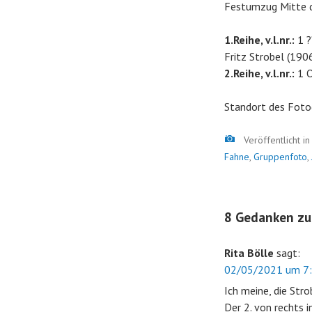
Festumzug Mitte d
1.Reihe, v.l.nr.:
1 ?
Fritz Strobel (190
2.Reihe, v.l.nr.:
1 O
Standort des Foto
Bild
Veröffentlicht i
Fahne
,
Gruppenfoto
,
8 Gedanken zu
Rita Bölle
sagt:
02/05/2021 um 7:
Ich meine, die Str
Der 2. von rechts i