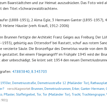
zum Baarstädtchen und zur Heimat auszudrücken. Das Foto wird al
gt den Titel »Schwarzwaldtrachten«.
aufer (1888-1951), 2 Alma Egle, 3 Hermann Ganter (1895-1957), 4 
 5 Helene Häusler (verh. Krauß, 1912-2006)
n Brunnen fertigte der Architekt Franz Geiges aus Freiburg. Der Lö
-1935), gebürtig aus Ottersdorf bei Rastatt, schuf aus rotem San
e verzierte Säule. Die Bronzefigur des Demetrius wurde von dem B
e gestaltet. Bei einem Fliegerangriff im Frühjahr 1945 wird der Bru
t aber unbeschädigt. Sie krönt seit 1954 den neuen Demetriusbrunn
grafen:
47.883840, 8.343703
n
1930er
,
Demetriusstraße
,
Demetriusstraße 12 (Mailänder Tor)
,
Rathausplat
er?
verschlagwortet
Brunnen
,
Demetriusbrunnen
,
Erker
,
Ganter-Hermann
,
to
,
Pflaster
,
Staffelgiebel
,
Tor
,
Tor (Mailänder Tor)
,
Tracht
,
Trachtengruppe
,
: 901)