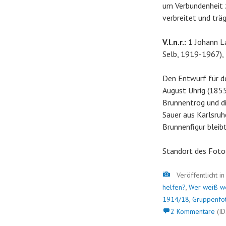
um Verbundenheit 
verbreitet und trä
V.l.n.r.:
1 Johann L
Selb, 1919-1967),
Den Entwurf für de
August Uhrig (1855
Brunnentrog und di
Sauer aus Karlsruh
Brunnenfigur bleib
Standort des Foto
Bild
Veröffentlicht i
helfen?
,
Wer weiß w
1914/18
,
Gruppenfo
2 Kommentare
(ID