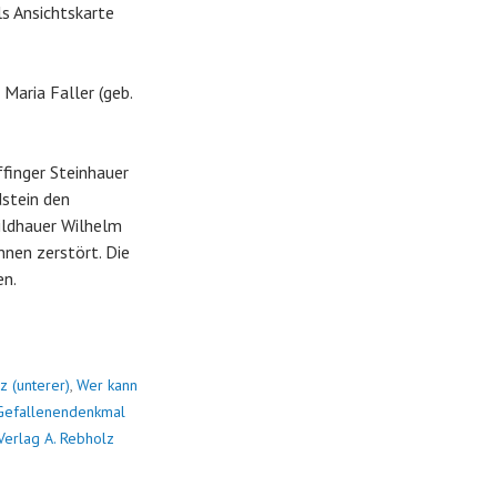
s Ansichtskarte
Maria Faller (geb.
ffinger Steinhauer
dstein den
ildhauer Wilhelm
nnen zerstört. Die
en.
z (unterer)
,
Wer kann
Gefallenendenkmal
Verlag A. Rebholz