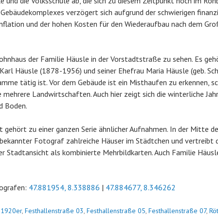
le und die Volksschule ab, die sich zu diesem Zeitpunkt noch im Roh
 Gebäudekomplexes verzögert sich aufgrund der schwierigen finanz
 Inflation und der hohen Kosten für den Wiederaufbau nach dem Gr
ohnhaus der Familie Häusle in der Vorstadtstraße zu sehen. Es ge
Karl Häusle (1878-1956) und seiner Ehefrau Maria Häusle (geb. Sc
amme tätig ist. Vor dem Gebäude ist ein Misthaufen zu erkennen, sch
 mehrere Landwirtschaften. Auch hier zeigt sich die winterliche Jah
d Boden.
t gehört zu einer ganzen Serie ähnlicher Aufnahmen. In der Mitte d
nbekannter Fotograf zahlreiche Häuser im Städtchen und vertreibt d
 Stadtansicht als kombinierte Mehrbildkarten. Auch Familie Häusle
ografen:
47.881954, 8.338886
|
47.884677, 8.346262
n
1920er
,
Festhallenstraße 03
,
Festhallenstraße 05
,
Festhallenstraße 07
,
Rö