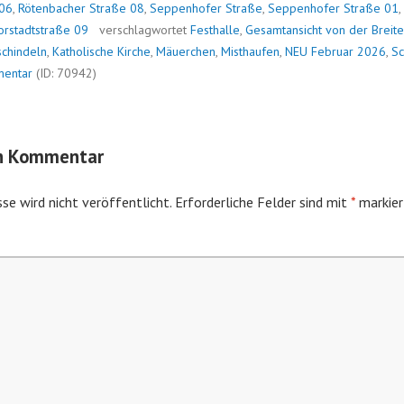
 06
,
Rötenbacher Straße 08
,
Seppenhofer Straße
,
Seppenhofer Straße 01
,
orstadtstraße 09
verschlagwortet
Festhalle
,
Gesamtansicht von der Breit
schindeln
,
Katholische Kirche
,
Mäuerchen
,
Misthaufen
,
NEU Februar 2026
,
S
mentar
(ID: 70942)
en Kommentar
se wird nicht veröffentlicht.
Erforderliche Felder sind mit
*
markier