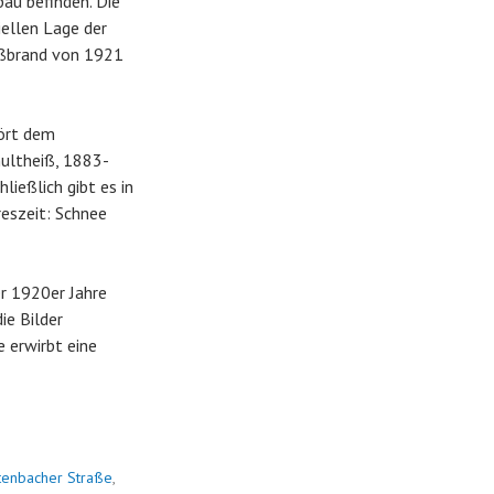
bau befinden. Die
iellen Lage der
oßbrand von 1921
hört dem
hultheiß, 1883-
ließlich gibt es in
reszeit: Schnee
er 1920er Jahre
ie Bilder
 erwirbt eine
tenbacher Straße
,