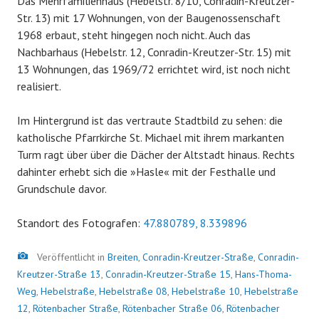
Das Mehrfamilienhaus (Hebelstr. 8/10, Conradin-Kreutzer-
Str. 13) mit 17 Wohnungen, von der Baugenossenschaft
1968 erbaut, steht hingegen noch nicht. Auch das
Nachbarhaus (Hebelstr. 12, Conradin-Kreutzer-Str. 15) mit
13 Wohnungen, das 1969/72 errichtet wird, ist noch nicht
realisiert.
Im Hintergrund ist das vertraute Stadtbild zu sehen: die
katholische Pfarrkirche St. Michael mit ihrem markanten
Turm ragt über über die Dächer der Altstadt hinaus. Rechts
dahinter erhebt sich die »Hasle« mit der Festhalle und
Grundschule davor.
Standort des Fotografen:
47.880789, 8.339896
Bild
Veröffentlicht in
Breiten
,
Conradin-Kreutzer-Straße
,
Conradin-
Kreutzer-Straße 13
,
Conradin-Kreutzer-Straße 15
,
Hans-Thoma-
Weg
,
Hebelstraße
,
Hebelstraße 08
,
Hebelstraße 10
,
Hebelstraße
12
,
Rötenbacher Straße
,
Rötenbacher Straße 06
,
Rötenbacher