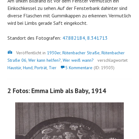
Am linken Bildrand ist vor dem Fenster vermutlich ein
Einkochkessel zu sehen. Auf der Fensterbank dahinter sind
diverse Flaschen mit Gummikappen zu erkennen. Vermutlich
wird bei Limbs gerade Saft eingekocht.
Standort des Fotografen:
47.882184, 8.341713
Bild
Veröffentlicht in
1930er
,
Rötenbacher Straße
,
Rötenbacher
Straße 06
,
Wer kann helfen?
,
Wer weiß wann?
verschlagwortet
Haustür
,
Hund
,
Porträt
,
Tier
5 Kommentare
(ID: 19303)
2 Fotos: Emma Limb als Baby, 1914