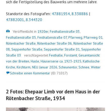
sich die Fertigstellung des Bauwerks um mehrere Jahre.
Standorte des Fotografen:
47.881954, 8.338886
|
47.882001, 8.344320
Bild
Veröffentlicht in
1920er
,
Festhallenstraße 03
,
Festhallenstraße 05
,
Festhallenstraße 07
,
Pfarrweg
,
Pfarrweg 01
,
Rötenbacher Straße
,
Rötenbacher Straße 06
,
Rötenbacher Straße
08
,
Seppenhofer Straße
,
Seppenhofer Straße 01
,
Seppenhofer
Straße 03
verschlagwortet
Festhalle
,
Forstamt
,
Gesamtansicht
von der Breiten
,
Hasle
,
Häuserserie ca. 1923-1925
,
Katholische
Kirche
,
Kirchturm
,
NEU Januar 2026
,
Scheunentor
,
Schnee
,
Winter
Schreibe einen Kommentar
(ID: 71017)
2 Fotos: Ehepaar Limb vor dem Haus in der
Rötenbacher Straße, 1934