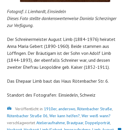
Fotograf: J. Lienhardt, Einsiedeln
Dieses Foto stellte dankenswerterweise Daniela Scherzinger
zur Verfügung.
Der Schreinermeister August Limb (1884-1976) heiratet
Anna Maria Gebert (1890-1960). Beide stammen aus
Löffingen. Der Bräutigam ist der Sohn von Adolf Limb
(1844-1893), der ebenfalls Schreiner war, und dessen
zweiter Ehefrau Leopoldine geb. Kaiser (1852-1911).
Das Ehepaar Limb baut das Haus Rötenbacher Str. 6.
Standort des Fotografen: Einsiedeln, Schweiz
Bild
Veröffentlicht in
1910er
,
anderswo
,
Rötenbacher Straße
,
Rötenbacher Straße 06
,
Wer kann helfen?
,
Wer weiß wann?
verschlagwortet
Atelieraufnahme
,
Brautpaar
,
Doppelporträt
,
Hochzeit
,
Hochzeit Limb/Gebert
,
Innenaufnahme
,
Limb-August