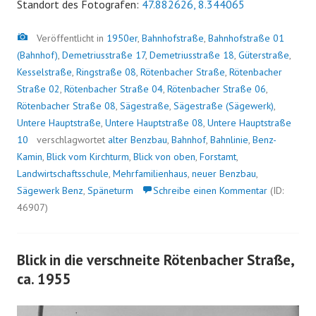
Standort des Fotografen:
47.882626, 8.344065
Bild
Veröffentlicht in
1950er
,
Bahnhofstraße
,
Bahnhofstraße 01
(Bahnhof)
,
Demetriusstraße 17
,
Demetriusstraße 18
,
Güterstraße
,
Kesselstraße
,
Ringstraße 08
,
Rötenbacher Straße
,
Rötenbacher
Straße 02
,
Rötenbacher Straße 04
,
Rötenbacher Straße 06
,
Rötenbacher Straße 08
,
Sägestraße
,
Sägestraße (Sägewerk)
,
Untere Hauptstraße
,
Untere Hauptstraße 08
,
Untere Hauptstraße
10
verschlagwortet
alter Benzbau
,
Bahnhof
,
Bahnlinie
,
Benz-
Kamin
,
Blick vom Kirchturm
,
Blick von oben
,
Forstamt
,
Landwirtschaftsschule
,
Mehrfamilienhaus
,
neuer Benzbau
,
Sägewerk Benz
,
Späneturm
Schreibe einen Kommentar
(ID:
46907)
Blick in die verschneite Rötenbacher Straße,
ca. 1955