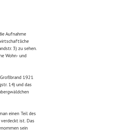
 die Aufnahme
wirtschaftliche
dstr. 3) zu sehen.
iche Wohn- und
im Großbrand 1921
str. 14) und das
enbergwäldchen
an einen Teil des
 verdeckt ist. Das
genommen sein