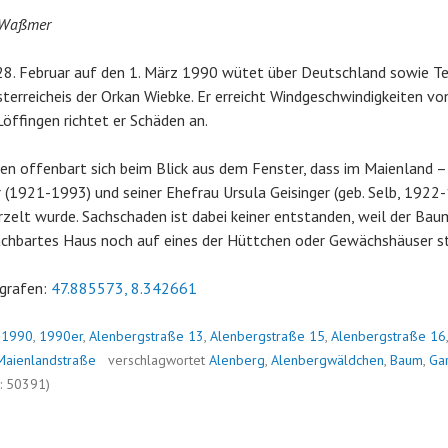
 Waßmer
28. Februar auf den 1. März 1990 wütet über Deutschland sowie Te
terreicheis der Orkan Wiebke. Er erreicht Windgeschwindigkeiten vo
Löffingen richtet er Schäden an.
n offenbart sich beim Blick aus dem Fenster, dass im Maienland –
 (1921-1993) und seiner Ehefrau Ursula Geisinger (geb. Selb, 1922
lt wurde. Sachschaden ist dabei keiner entstanden, weil der Baum
achbartes Haus noch auf eines der Hüttchen oder Gewächshäuser st
grafen:
47.885573, 8.342661
n
1990
,
1990er
,
Alenbergstraße 13
,
Alenbergstraße 15
,
Alenbergstraße 16
Maienlandstraße
verschlagwortet
Alenberg
,
Alenbergwäldchen
,
Baum
,
Ga
: 50391)