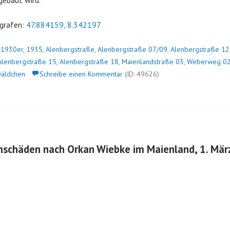
 gebaut wird.
grafen:
47.884159, 8.342197
n
1930er
,
1935
,
Alenbergstraße
,
Alenbergstraße 07/09
,
Alenbergstraße 12
Alenbergstraße 15
,
Alenbergstraße 18
,
Maienlandstraße 03
,
Weberweg 0
äldchen
Schreibe einen Kommentar
(ID: 49626)
mschäden nach Orkan Wiebke im Maienland, 1. Mä