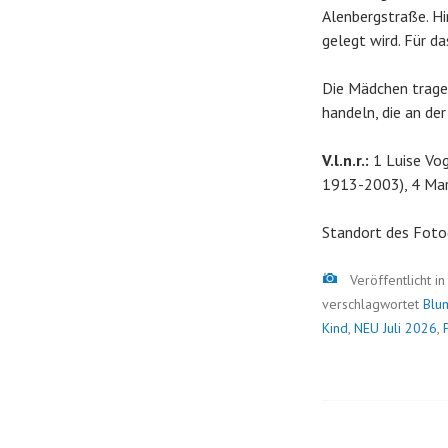
Alenbergstraße. Hi
gelegt wird. Für d
Die Mädchen tragen
handeln, die an de
V.l.n.r.:
1 Luise Vog
1913-2003), 4 Mar
Standort des Foto
Bild
Veröffentlicht i
verschlagwortet
Blu
Kind
,
NEU Juli 2026
,