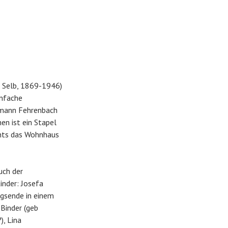
. Selb, 1869-1946)
infache
ermann Fehrenbach
en ist ein Stapel
chts das Wohnhaus
uch der
nder: Josefa
egsende in einem
Binder (geb
), Lina