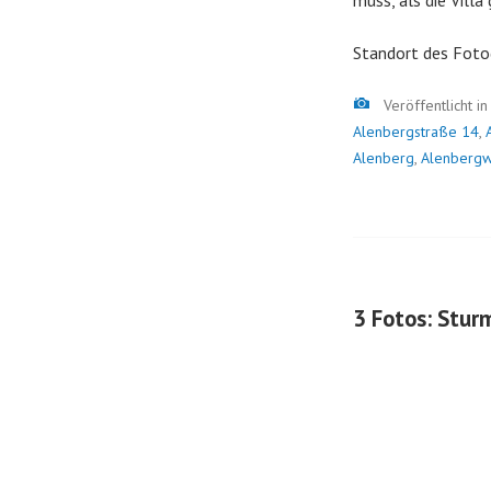
muss, als die Villa
Standort des Foto
Bild
Veröffentlicht i
Alenbergstraße 14
,
Alenberg
,
Alenbergw
3 Fotos: Stur