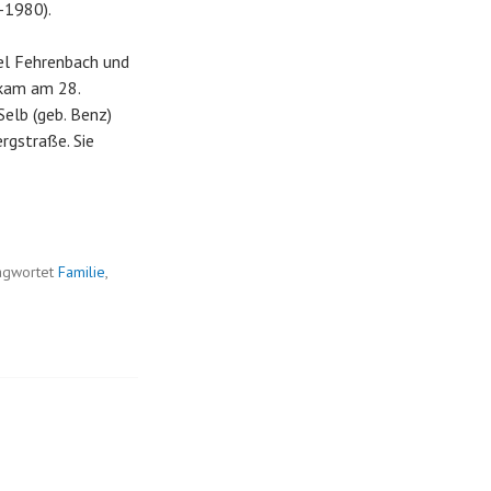
-1980).
el Fehrenbach und
 kam am 28.
elb (geb. Benz)
ergstraße. Sie
agwortet
Familie
,