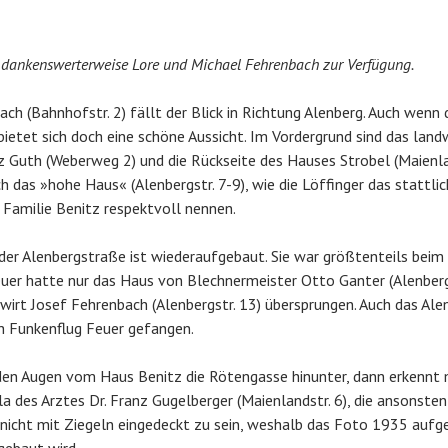
n dankenswerterweise Lore und Michael Fehrenbach zur Verfügung.
h (Bahnhofstr. 2) fällt der Blick in Richtung Alenberg. Auch wenn
 bietet sich doch eine schöne Aussicht. Im Vordergrund sind das land
Guth (Weberweg 2) und die Rückseite des Hauses Strobel (Maienlan
ch das »hohe Haus« (Alenbergstr. 7-9), wie die Löffinger das stattl
Familie Benitz respektvoll nennen.
 der Alenbergstraße ist wiederaufgebaut. Sie war größtenteils be
uer hatte nur das Haus von Blechnermeister Otto Ganter (Alenberg
irt Josef Fehrenbach (Alenbergstr. 13) übersprungen. Auch das Al
h Funkenflug Feuer gefangen.
en Augen vom Haus Benitz die Rötengasse hinunter, dann erkennt m
a des Arztes Dr. Franz Gugelberger (Maienlandstr. 6), die ansonsten
 nicht mit Ziegeln eingedeckt zu sein, weshalb das Foto 1935 auf