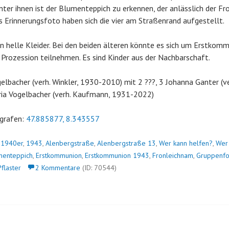
nter ihnen ist der Blumenteppich zu erkennen, der anlässlich der Fr
as Erinnerungsfoto haben sich die vier am Straßenrand aufgestellt.
 helle Kleider. Bei den beiden älteren könnte es sich um Erstkom
r Prozession teilnehmen. Es sind Kinder aus der Nachbarschaft.
elbacher (verh. Winkler, 1930-2010) mit 2 ???, 3 Johanna Ganter (v
ia Vogelbacher (verh. Kaufmann, 1931-2022)
grafen:
47.885877, 8.343557
n
1940er
,
1943
,
Alenbergstraße
,
Alenbergstraße 13
,
Wer kann helfen?
,
Wer
menteppich
,
Erstkommunion
,
Erstkommunion 1943
,
Fronleichnam
,
Gruppenfo
Pflaster
2 Kommentare
(ID: 70544)