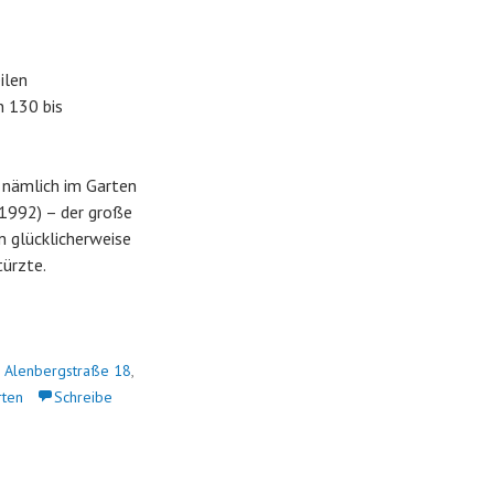
ilen
n 130 bis
 nämlich im Garten
-1992) – der große
 glücklicherweise
ürzte.
,
Alenbergstraße 18
,
rten
Schreibe