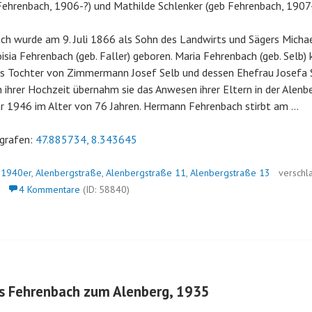
Fehrenbach, 1906-?) und Mathilde Schlenker (geb Fehrenbach, 1907
h wurde am 9. Juli 1866 als Sohn des Landwirts und Sägers Micha
isia Fehrenbach (geb. Faller) geboren. Maria Fehrenbach (geb. Selb)
 Tochter von Zimmermann Josef Selb und dessen Ehefrau Josefa S
h ihrer Hochzeit übernahm sie das Anwesen ihrer Eltern in der Alenb
ar 1946 im Alter von 76 Jahren. Hermann Fehrenbach stirbt am …
grafen:
47.885734, 8.343645
n
1940er
,
Alenbergstraße
,
Alenbergstraße 11
,
Alenbergstraße 13
verschl
4 Kommentare
(ID: 58840)
us Fehrenbach zum Alenberg, 1935