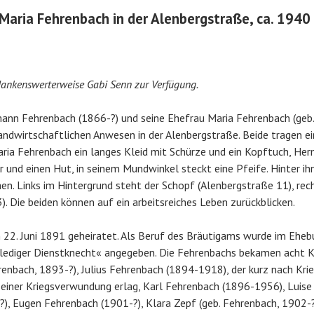
aria Fehrenbach in der Alenbergstraße, ca. 1940
 dankenswerterweise Gabi Senn zur Verfügung.
ann Fehrenbach (1866-?) und seine Ehefrau Maria Fehrenbach (geb
andwirtschaftlichen Anwesen in der Alenbergstraße. Beide tragen e
aria Fehrenbach ein langes Kleid mit Schürze und ein Kopftuch, H
und einen Hut, in seinem Mundwinkel steckt eine Pfeife. Hinter ihn
en. Links im Hintergrund steht der Schopf (Alenbergstraße 11), re
). Die beiden können auf ein arbeitsreiches Leben zurückblicken.
22. Juni 1891 geheiratet. Als Beruf des Bräutigams wurde im Eheb
lediger Dienstknecht« angegeben. Die Fehrenbachs bekamen acht Ki
hrenbach, 1893-?), Julius Fehrenbach (1894-1918), der kurz nach Kri
seiner Kriegsverwundung erlag, Karl Fehrenbach (1896-1956), Luise 
), Eugen Fehrenbach (1901-?), Klara Zepf (geb. Fehrenbach, 1902-?