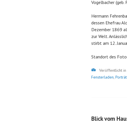
Vogelbacher (geb. 
Hermann Fehrenbac
dessen Ehefrau Alo
Dezember 1869 als
zur Welt. Anlässlic
stirbt am 12. Janu
Standort des Foto
Bild
Veröffentlicht i
Fensterladen
,
Porträt
Blick vom Ha