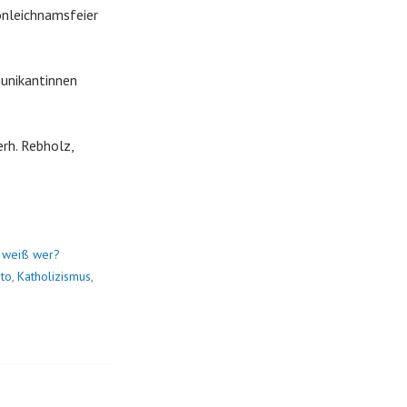
onleichnamsfeier
munikantinnen
erh. Rebholz,
 weiß wer?
to
,
Katholizismus
,