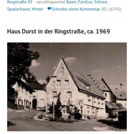
Ringstraße 03
verschlagwortet
Baum
,
Pavillon
,
Schnee
,
Spalierbaum
,
Winter
Schreibe einen Kommentar
(ID: 16741)
Haus Durst in der Ringstraße, ca. 1969