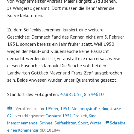
von Wagnermeister Andreas Maier (Ringstr. 2) zu sehen,
»s’Wangers« genannt. Dort müssen die Rennfahrer die
Kurve bekommen.
Zu dem Seifenkistenrennen kursiert eine weitere
Geschichte: Demnach fand das Rennen nicht am 5. Februar
1951, sondern bereits ein Jahr früher statt. Weil 1950
wegen der Maul- und Klauenseuche keine Fasnacht
gemacht werden durfte, veranstaltete man ersatzweise
diesen Fasnachtsklamauk. Die Seuche soll bei den
Landwirten Gottlieb Mayer und Franz Zepf ausgebrochen
sein. Beide Anwesen wurden unter Quarantäne gesetzt.
Standort des Fotografen:
47.885052, 8.344610
Bild
Veröffentlicht in
1950er
,
1951
,
Alenbergstraße
,
Ringstraße
02
verschlagwortet
Fasnacht 1951
,
Freizeit
,
Kind
,
Menschenmenge
,
Schnee
,
Seifenkisten
,
Sport
,
Winter
Schreibe
einen Kommentar
(ID: 18184)