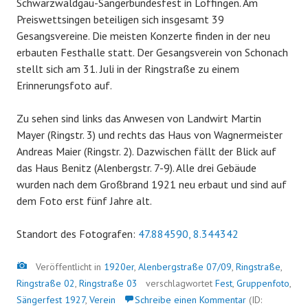
Schwarzwaldgau-Sängerbundesfest in Löffingen. Am
Preiswettsingen beteiligen sich insgesamt 39
Gesangsvereine. Die meisten Konzerte finden in der neu
erbauten Festhalle statt. Der Gesangsverein von Schonach
stellt sich am 31. Juli in der Ringstraße zu einem
Erinnerungsfoto auf.
Zu sehen sind links das Anwesen von Landwirt Martin
Mayer (Ringstr. 3) und rechts das Haus von Wagnermeister
Andreas Maier (Ringstr. 2). Dazwischen fällt der Blick auf
das Haus Benitz (Alenbergstr. 7-9). Alle drei Gebäude
wurden nach dem Großbrand 1921 neu erbaut und sind auf
dem Foto erst fünf Jahre alt.
Standort des Fotografen:
47.884590, 8.344342
Bild
Veröffentlicht in
1920er
,
Alenbergstraße 07/09
,
Ringstraße
,
Ringstraße 02
,
Ringstraße 03
verschlagwortet
Fest
,
Gruppenfoto
,
Sängerfest 1927
,
Verein
Schreibe einen Kommentar
(ID: