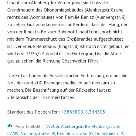
hinauf zum Alenberg. Im Vordergrund sind links die
Grundmauern des Ökonomiegebäudes (Alenbergstr. 8) und
rechts des Wohnhauses von Familie Benitz (Alenbergstr. 9)
zu sehen. Gut zu erkennen ist außerdem, dass der Hang, der
von der Ringstraße zum Bahnhof hinaufführt, noch nicht
mit dem Trümmerschutt des Großbrandes aufgeschüttet
ist. Der »neue Benzbau« (Ringstr. 8) ist noch nicht gebaut, er
wird erst 1923/24 errichtet. Im Hintergrund ist die Allee
gut zu sehen, die Richtung Göschweiler führt.
Die Fotos finden als Ansichtskarten Verbreitung, um auf die
Not der rund 200 Brandgeschädigten aufmerksam zu
machen. Die Beschriftung auf der Rückseite lautet:
»Teilansicht der Trümmerstätte«.
Standort des Fotografen:
47.885809, 8.344505
Bild
Veröffentlicht in
1920er
,
Alenbergstraße
,
Alenbergstraße
07/09
,
Alenbergstraße 08
,
Demetriusstraße 05
,
Demetriusstraße