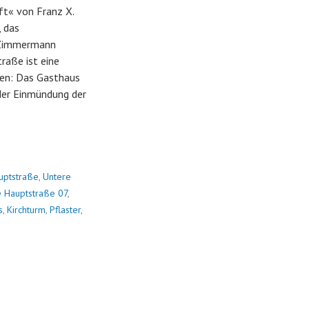
ft« von Franz X.
, das
d Zimmermann
traße ist eine
hen: Das Gasthaus
der Einmündung der
uptstraße
,
Untere
e Hauptstraße 07
,
s
,
Kirchturm
,
Pflaster
,