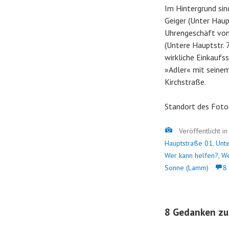
Im Hintergrund si
Geiger (Unter Haupt
Uhrengeschäft von
(Untere Hauptstr. 7
wirkliche Einkauf
»Adler« mit seine
Kirchstraße.
Standort des Foto
Bild
Veröffentlicht i
Hauptstraße 01
,
Unt
Wer kann helfen?
,
We
Sonne (Lamm)
8
8 Gedanken zu