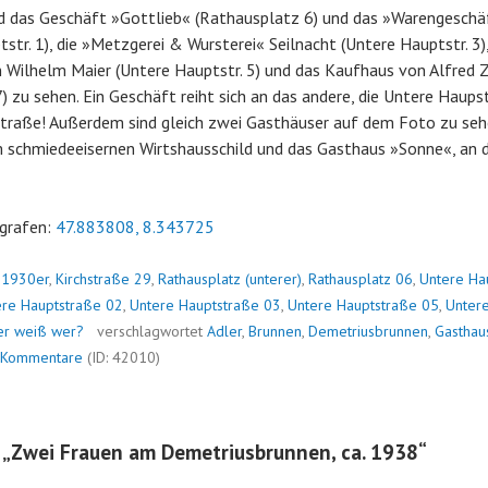
nd das Geschäft »Gottlieb« (Rathausplatz 6) und das »Warengeschä
str. 1), die »Metzgerei & Wursterei« Seilnacht (Untere Hauptstr. 3)
 Wilhelm Maier (Untere Hauptstr. 5) und das Kaufhaus von Alfre
) zu sehen. Ein Geschäft reiht sich an das andere, die Untere Haups
sstraße! Außerdem sind gleich zwei Gasthäuser auf dem Foto zu se
m schmiedeeisernen Wirtshausschild und das Gasthaus »Sonne«, an 
grafen:
47.883808, 8.343725
n
1930er
,
Kirchstraße 29
,
Rathausplatz (unterer)
,
Rathausplatz 06
,
Untere Ha
ere Hauptstraße 02
,
Untere Hauptstraße 03
,
Untere Hauptstraße 05
,
Unter
r weiß wer?
verschlagwortet
Adler
,
Brunnen
,
Demetriusbrunnen
,
Gasthau
 Kommentare
(ID: 42010)
 „
Zwei Frauen am Demetriusbrunnen, ca. 1938
“