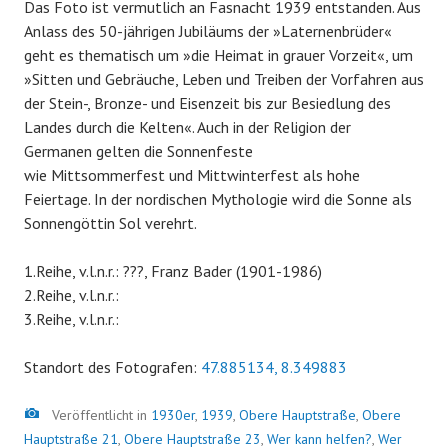
Das Foto ist vermutlich an Fasnacht 1939 entstanden. Aus
Anlass des 50-jährigen Jubiläums der »Laternenbrüder«
geht es thematisch um »die Heimat in grauer Vorzeit«, um
»Sitten und Gebräuche, Leben und Treiben der Vorfahren aus
der Stein-, Bronze- und Eisenzeit bis zur Besiedlung des
Landes durch die Kelten«. Auch in der Religion der
Germanen gelten die Sonnenfeste
wie Mittsommerfest und Mittwinterfest als hohe
Feiertage. In der nordischen Mythologie wird die Sonne als
Sonnengöttin Sol verehrt.
1.Reihe, v.l.n.r.: ???, Franz Bader (1901-1986)
2.Reihe, v.l.n.r.:
3.Reihe, v.l.n.r.:
Standort des Fotografen:
47.885134, 8.349883
Bild
Veröffentlicht in
1930er
,
1939
,
Obere Hauptstraße
,
Obere
Hauptstraße 21
,
Obere Hauptstraße 23
,
Wer kann helfen?
,
Wer