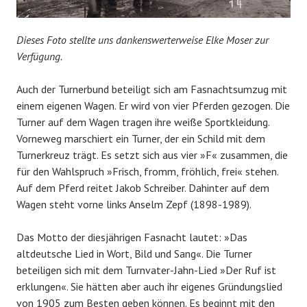
Dieses Foto stellte uns dankenswerterweise Elke Moser zur
Verfügung.
Auch der Turnerbund beteiligt sich am Fasnachtsumzug mit
einem eigenen Wagen. Er wird von vier Pferden gezogen. Die
Turner auf dem Wagen tragen ihre weiße Sportkleidung.
Vorneweg marschiert ein Turner, der ein Schild mit dem
Turnerkreuz trägt. Es setzt sich aus vier »F« zusammen, die
für den Wahlspruch »Frisch, fromm, fröhlich, frei« stehen.
Auf dem Pferd reitet Jakob Schreiber. Dahinter auf dem
Wagen steht vorne links Anselm Zepf (1898-1989).
Das Motto der diesjährigen Fasnacht lautet: »Das
altdeutsche Lied in Wort, Bild und Sang«. Die Turner
beteiligen sich mit dem Turnvater-Jahn-Lied »Der Ruf ist
erklungen«. Sie hätten aber auch ihr eigenes Gründungslied
von 1905 zum Besten geben können. Es beginnt mit den