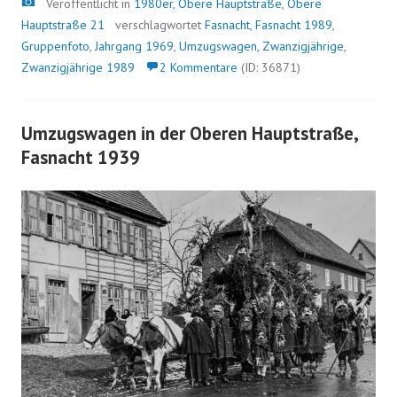
Bild
Veröffentlicht in
1980er
,
Obere Hauptstraße
,
Obere
Hauptstraße 21
verschlagwortet
Fasnacht
,
Fasnacht 1989
,
Gruppenfoto
,
Jahrgang 1969
,
Umzugswagen
,
Zwanzigjährige
,
Zwanzigjährige 1989
2 Kommentare
(ID: 36871)
Umzugswagen in der Oberen Hauptstraße,
Fasnacht 1939