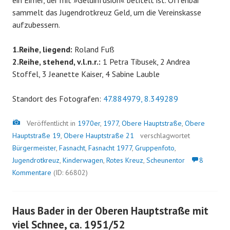
ein Eimer, der mit »Geldinfusion« betitelt ist. Offenbar
sammelt das Jugendrotkreuz Geld, um die Vereinskasse
aufzubessern.
1.Reihe, liegend:
Roland Fuß
2.Reihe, stehend, v.l.n.r.:
1 Petra Tibusek, 2 Andrea
Stoffel, 3 Jeanette Kaiser, 4 Sabine Lauble
Standort des Fotografen:
47.884979, 8.349289
Bild
Veröffentlicht in
1970er
,
1977
,
Obere Hauptstraße
,
Obere
Hauptstraße 19
,
Obere Hauptstraße 21
verschlagwortet
Bürgermeister
,
Fasnacht
,
Fasnacht 1977
,
Gruppenfoto
,
Jugendrotkreuz
,
Kinderwagen
,
Rotes Kreuz
,
Scheunentor
8
Kommentare
(ID: 66802)
Haus Bader in der Oberen Hauptstraße mit
viel Schnee, ca. 1951/52