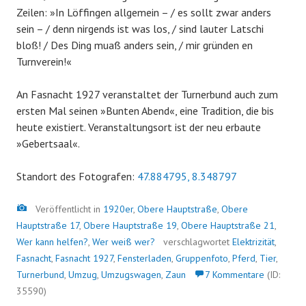
Zeilen: »In Löffingen allgemein – / es sollt zwar anders
sein – / denn nirgends ist was los, / sind lauter Latschi
bloß! / Des Ding muaß anders sein, / mir gründen en
Turnverein!«
An Fasnacht 1927 veranstaltet der Turnerbund auch zum
ersten Mal seinen »Bunten Abend«, eine Tradition, die bis
heute existiert. Veranstaltungsort ist der neu erbaute
»Gebertsaal«.
Standort des Fotografen:
47.884795, 8.348797
Bild
Veröffentlicht in
1920er
,
Obere Hauptstraße
,
Obere
Hauptstraße 17
,
Obere Hauptstraße 19
,
Obere Hauptstraße 21
,
Wer kann helfen?
,
Wer weiß wer?
verschlagwortet
Elektrizität
,
Fasnacht
,
Fasnacht 1927
,
Fensterladen
,
Gruppenfoto
,
Pferd
,
Tier
,
Turnerbund
,
Umzug
,
Umzugswagen
,
Zaun
7 Kommentare
(ID:
35590)