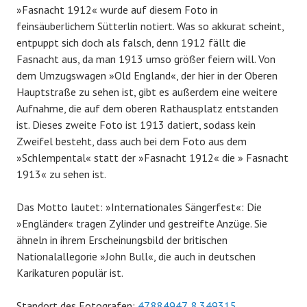
»Fasnacht 1912« wurde auf diesem Foto in
feinsäuberlichem Sütterlin notiert. Was so akkurat scheint,
entpuppt sich doch als falsch, denn 1912 fällt die
Fasnacht aus, da man 1913 umso größer feiern will. Von
dem Umzugswagen »Old England«, der hier in der Oberen
Hauptstraße zu sehen ist, gibt es außerdem eine weitere
Aufnahme, die auf dem oberen Rathausplatz entstanden
ist. Dieses zweite Foto ist 1913 datiert, sodass kein
Zweifel besteht, dass auch bei dem Foto aus dem
»Schlempental« statt der »Fasnacht 1912« die » Fasnacht
1913« zu sehen ist.
Das Motto lautet: »Internationales Sängerfest«: Die
»Engländer« tragen Zylinder und gestreifte Anzüge. Sie
ähneln in ihrem Erscheinungsbild der britischen
Nationalallegorie »John Bull«, die auch in deutschen
Karikaturen populär ist.
Standort des Fotografen:
47.884947, 8.349315