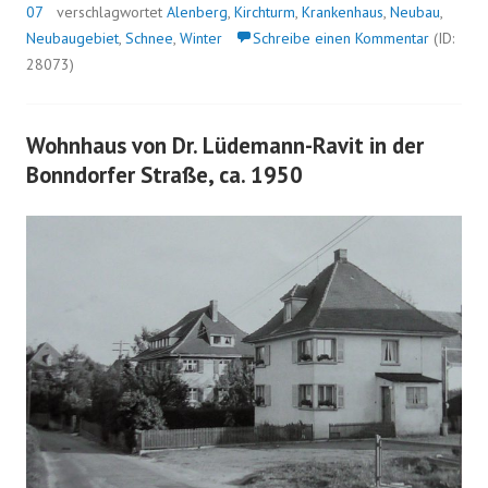
07
verschlagwortet
Alenberg
,
Kirchturm
,
Krankenhaus
,
Neubau
,
Neubaugebiet
,
Schnee
,
Winter
Schreibe einen Kommentar
(ID:
28073)
Wohnhaus von Dr. Lüdemann-Ravit in der
Bonndorfer Straße, ca. 1950