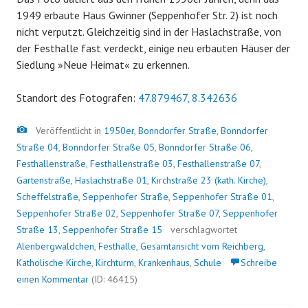
1949 erbaute Haus Gwinner (Seppenhofer Str. 2) ist noch
nicht verputzt. Gleichzeitig sind in der Haslachstraße, von
der Festhalle fast verdeckt, einige neu erbauten Häuser der
Siedlung »Neue Heimat« zu erkennen.
Standort des Fotografen:
47.879467, 8.342636
Bild
Veröffentlicht in
1950er
,
Bonndorfer Straße
,
Bonndorfer
Straße 04
,
Bonndorfer Straße 05
,
Bonndorfer Straße 06
,
Festhallenstraße
,
Festhallenstraße 03
,
Festhallenstraße 07
,
Gartenstraße
,
Haslachstraße 01
,
Kirchstraße 23 (kath. Kirche)
,
Scheffelstraße
,
Seppenhofer Straße
,
Seppenhofer Straße 01
,
Seppenhofer Straße 02
,
Seppenhofer Straße 07
,
Seppenhofer
Straße 13
,
Seppenhofer Straße 15
verschlagwortet
Alenbergwäldchen
,
Festhalle
,
Gesamtansicht vom Reichberg
,
Katholische Kirche
,
Kirchturm
,
Krankenhaus
,
Schule
Schreibe
einen Kommentar
(ID: 46415)