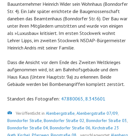
Bauunternehmer Heinrich Wider sein Wohnhaus (Bonndorfer
Str. 4). Ein Jahr später errichtete die Baugenossenschaft
daneben das Beamtenhaus (Bonndorfer Str. 6). Der Bau war
unter ihren Mitgliedern umstritten und wurde von einigen
als »Luxusbau« kritisiert. Im ersten Stockwerk wohnt
Lehrer Lipps, im zweiten Stockwerk NSDAP-Bürgermeister
Heinrich Andris mit seiner Familie.
Dass die Ansicht vor dem Ende des Zweiten Weltkrieges
aufgenommen wird, ist am Bahnhofsgebäude und dem
Haus Kaus (Untere Hauptstr. 9a) zu erkennen. Beide
Gebäude werden bei Bombenangriffen komplett zerstört.
Standort des Fotografen:
47.880065, 8.343601
Bild
Veröffentlicht in
Alenbergstraße
,
Alenbergstraße 07/09
,
Bonndorfer Straße
,
Bonndorfer Straße 02
,
Bonndorfer Straße 03
,
Bonndorfer Straße 04
,
Bonndorfer Straße 06
,
Kirchstraße 23
(kath. Kirche)
,
Pfarrweg
,
Ringstraße 08
verschlagwortet
Alenberg
,