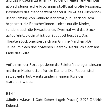
und das Museum zu einem »Tag der offenen Tür« ein. Das
abwechslungsreiche Programm stößt auf große Resonanz.
Besonders das Marionettentheaterstück »Das Glückskind«
unter Leitung von Gabriele Koberski (aus Dittishausen)
begeistert die Besucher*innen – nicht nur die Kinder,
sondern auch die Erwachsenen. Zweimal wird das Stück
aufgeführt, zweimal ist der Saal voll besetzt. Das
Theaterstück orientiert sich am Grimm-Märchen »Der
Teufel mit den drei goldenen Haaren«. Natürlich siegt am
Ende das Gute.
Auf einem der Fotos posieren die Spieler*innen gemeinsam
mit ihren Marionetten für die Kamera. Die Puppen sind
selbst gefertigt – entstanden in einem Kurs der
Volkshochschule.
Bild 1
1.Reihe, v.l.n.r.:
1 Gabi Koberski (geb. Prause), 2 ???, 3 Ulrich
Koberski