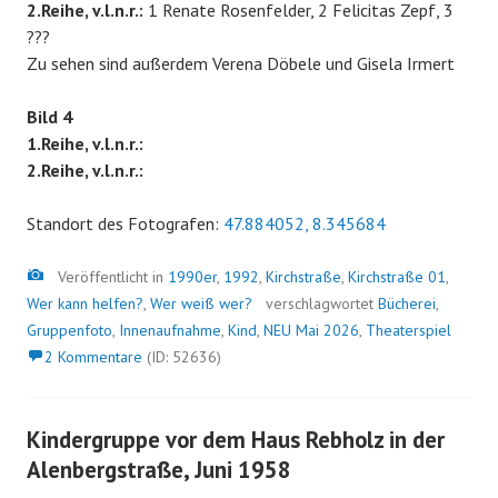
2.Reihe, v.l.n.r.:
1 Renate Rosenfelder, 2 Felicitas Zepf, 3
???
Zu sehen sind außerdem Verena Döbele und Gisela Irmert
Bild 4
1.Reihe, v.l.n.r.:
2.Reihe, v.l.n.r.:
Standort des Fotografen:
47.884052, 8.345684
Bild
Veröffentlicht in
1990er
,
1992
,
Kirchstraße
,
Kirchstraße 01
,
Wer kann helfen?
,
Wer weiß wer?
verschlagwortet
Bücherei
,
Gruppenfoto
,
Innenaufnahme
,
Kind
,
NEU Mai 2026
,
Theaterspiel
2 Kommentare
(ID: 52636)
Kindergruppe vor dem Haus Rebholz in der
Alenbergstraße, Juni 1958