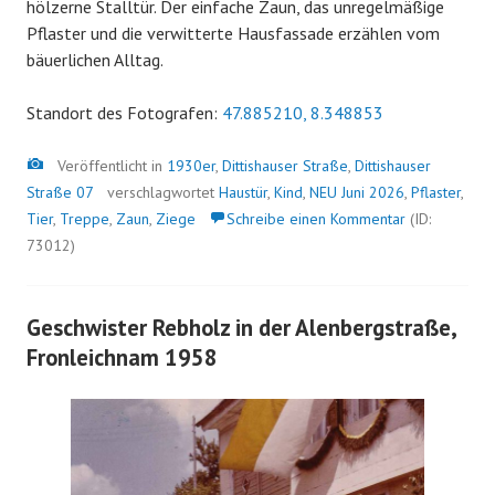
hölzerne Stalltür. Der einfache Zaun, das unregelmäßige
Pflaster und die verwitterte Hausfassade erzählen vom
bäuerlichen Alltag.
Standort des Fotografen:
47.885210, 8.348853
Bild
Veröffentlicht in
1930er
,
Dittishauser Straße
,
Dittishauser
Straße 07
verschlagwortet
Haustür
,
Kind
,
NEU Juni 2026
,
Pflaster
,
Tier
,
Treppe
,
Zaun
,
Ziege
Schreibe einen Kommentar
(ID:
73012)
Geschwister Rebholz in der Alenbergstraße,
Fronleichnam 1958