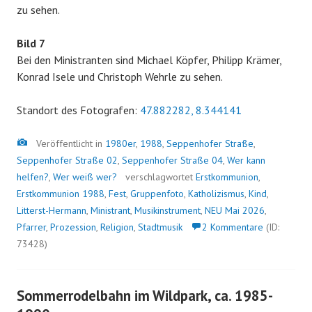
zu sehen.
Bild 7
Bei den Ministranten sind Michael Köpfer, Philipp Krämer,
Konrad Isele und Christoph Wehrle zu sehen.
Standort des Fotografen:
47.882282, 8.344141
Bild
Veröffentlicht in
1980er
,
1988
,
Seppenhofer Straße
,
Seppenhofer Straße 02
,
Seppenhofer Straße 04
,
Wer kann
helfen?
,
Wer weiß wer?
verschlagwortet
Erstkommunion
,
Erstkommunion 1988
,
Fest
,
Gruppenfoto
,
Katholizismus
,
Kind
,
Litterst-Hermann
,
Ministrant
,
Musikinstrument
,
NEU Mai 2026
,
Pfarrer
,
Prozession
,
Religion
,
Stadtmusik
2 Kommentare
(ID:
73428)
Sommerrodelbahn im Wildpark, ca. 1985-