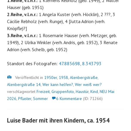
1.Reihe, v.l.n.r.:
1 Klemens Rebholz (geb. 1949), 2 Walter
Hauser (geb. 1951)
2.Reihe, v.l.n.r.:
1 Angela Kuster (verh. Höcklin), 2 ???, 3
Cäcilie Rebholz (verh. Runge), 4 [Jutta Adrion (verh.
Knöpfle)?]
3.Reihe, v.l.n.r.:
1 Rosemarie Hauser (verh. Metzger, geb.
1949), 2 Ulrika Winkler (verh. Andris, geb. 1952), 3 Renate
Adrion (verh. Schelb, geb. 1952)
Standort des Fotografen:
47.885698, 8.343793
Bild
Veröffentlicht in
1950er
,
1958
,
Alenbergstraße
,
Alenbergstraße 14
,
Wer kann helfen?
,
Wer weiß wer?
verschlagwortet
Freizeit
,
Gruppenfoto
,
Haustür
,
Kind
,
NEU Mai
2026
,
Pflaster
,
Sommer
6 Kommentare
(ID: 71266)
Luise Bader mit ihren Kindern, ca. 1954