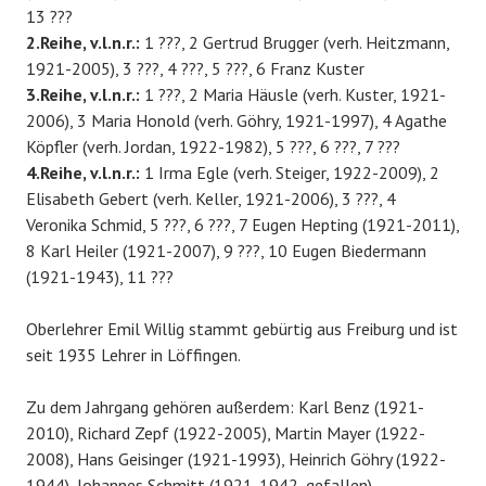
13 ???
2.Reihe, v.l.n.r.:
1 ???, 2 Gertrud Brugger (verh. Heitzmann,
1921-2005), 3 ???, 4 ???, 5 ???, 6 Franz Kuster
3.Reihe, v.l.n.r.:
1 ???, 2 Maria Häusle (verh. Kuster, 1921-
2006), 3 Maria Honold (verh. Göhry, 1921-1997), 4 Agathe
Köpfler (verh. Jordan, 1922-1982), 5 ???, 6 ???, 7 ???
4.Reihe, v.l.n.r.:
1 Irma Egle (verh. Steiger, 1922-2009), 2
Elisabeth Gebert (verh. Keller, 1921-2006), 3 ???, 4
Veronika Schmid, 5 ???, 6 ???, 7 Eugen Hepting (1921-2011),
8 Karl Heiler (1921-2007), 9 ???, 10 Eugen Biedermann
(1921-1943), 11 ???
Oberlehrer Emil Willig stammt gebürtig aus Freiburg und ist
seit 1935 Lehrer in Löffingen.
Zu dem Jahrgang gehören außerdem: Karl Benz (1921-
2010), Richard Zepf (1922-2005), Martin Mayer (1922-
2008), Hans Geisinger (1921-1993), Heinrich Göhry (1922-
1944), Johannes Schmitt (1921-1942, gefallen).