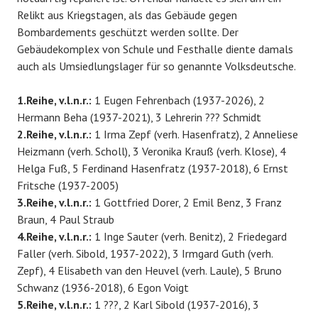
Relikt aus Kriegstagen, als das Gebäude gegen
Bombardements geschützt werden sollte. Der
Gebäudekomplex von Schule und Festhalle diente damals
auch als Umsiedlungslager für so genannte Volksdeutsche.
1.Reihe, v.l.n.r.:
1 Eugen Fehrenbach (1937-2026), 2
Hermann Beha (1937-2021), 3 Lehrerin ??? Schmidt
2.Reihe, v.l.n.r.:
1 Irma Zepf (verh. Hasenfratz), 2 Anneliese
Heizmann (verh. Scholl), 3 Veronika Krauß (verh. Klose), 4
Helga Fuß, 5 Ferdinand Hasenfratz (1937-2018), 6 Ernst
Fritsche (1937-2005)
3.Reihe, v.l.n.r.:
1 Gottfried Dorer, 2 Emil Benz, 3 Franz
Braun, 4 Paul Straub
4.Reihe, v.l.n.r.:
1 Inge Sauter (verh. Benitz), 2 Friedegard
Faller (verh. Sibold, 1937-2022), 3 Irmgard Guth (verh.
Zepf), 4 Elisabeth van den Heuvel (verh. Laule), 5 Bruno
Schwanz (1936-2018), 6 Egon Voigt
5.Reihe, v.l.n.r.:
1 ???, 2 Karl Sibold (1937-2016), 3