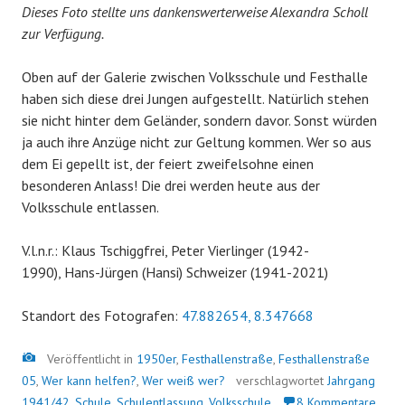
Dieses Foto stellte uns dankenswerterweise Alexandra Scholl
zur Verfügung.
Oben auf der Galerie zwischen Volksschule und Festhalle
haben sich diese drei Jungen aufgestellt. Natürlich stehen
sie nicht hinter dem Geländer, sondern davor. Sonst würden
ja auch ihre Anzüge nicht zur Geltung kommen. Wer so aus
dem Ei gepellt ist, der feiert zweifelsohne einen
besonderen Anlass! Die drei werden heute aus der
Volksschule entlassen.
V.l.n.r.: Klaus Tschiggfrei, Peter Vierlinger (1942-
1990), Hans-Jürgen (Hansi) Schweizer (1941-2021)
Standort des Fotografen:
47.882654, 8.347668
Bild
Veröffentlicht in
1950er
,
Festhallenstraße
,
Festhallenstraße
05
,
Wer kann helfen?
,
Wer weiß wer?
verschlagwortet
Jahrgang
1941/42
,
Schule
,
Schulentlassung
,
Volksschule
8 Kommentare