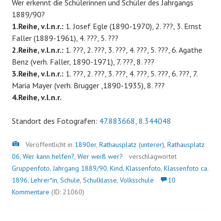
Wer erkennt die Schülerinnen und Schüler des Jahrgangs
1889/90?
1.Reihe, v.l.n.r.:
1. Josef Egle (1890-1970), 2. ???, 3. Ernst
Faller (1889-1961), 4. ???, 5. ???
2.Reihe, v.l.n.r.:
1. ???, 2. ???, 3. ???, 4. ???, 5. ???, 6. Agathe
Benz (verh. Faller, 1890-1971), 7. ???, 8. ???
3.Reihe, v.l.n.r.:
1. ???, 2. ???, 3. ???, 4. ???, 5. ???, 6. ???, 7.
Maria Mayer (verh. Brugger ,1890-1935), 8. ???
4.Reihe, v.l.n.r.
Standort des Fotografen:
47.883668, 8.344048
Bild
Veröffentlicht in
1890er
,
Rathausplatz (unterer)
,
Rathausplatz
06
,
Wer kann helfen?
,
Wer weiß wer?
verschlagwortet
Gruppenfoto
,
Jahrgang 1889/90
,
Kind
,
Klassenfoto
,
Klassenfoto ca.
1896
,
Lehrer*in
,
Schule
,
Schulklasse
,
Volksschule
10
Kommentare
(ID: 21060)