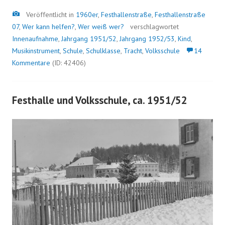
Bild
Veröffentlicht in
1960er
,
Festhallenstraße
,
Festhallenstraße
07
,
Wer kann helfen?
,
Wer weiß wer?
verschlagwortet
Innenaufnahme
,
Jahrgang 1951/52
,
Jahrgang 1952/53
,
Kind
,
Musikinstrument
,
Schule
,
Schulklasse
,
Tracht
,
Volksschule
14
Kommentare
(ID: 42406)
Festhalle und Volksschule, ca. 1951/52