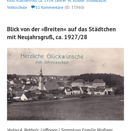
Kind
,
Klassenfoto ca. 1914
,
Lehrer*in
,
Schule
,
Schulklasse
,
Volksschule
11 Kommentare
(ID: 35960)
Blick von der »Breiten« auf das Städtchen
mit Neujahrsgruß, ca. 1927/28
Verlag A. Rebholz, Löffingen | Sammlung Familie Waßmer