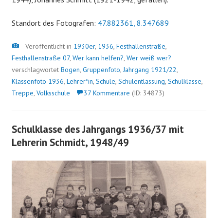
Standort des Fotografen:
47.882361, 8.347689
Bild
Veröffentlicht in
1930er
,
1936
,
Festhallenstraße
,
Festhallenstraße 07
,
Wer kann helfen?
,
Wer weiß wer?
verschlagwortet
Bogen
,
Gruppenfoto
,
Jahrgang 1921/22
,
Klassenfoto 1936
,
Lehrer*in
,
Schule
,
Schulentlassung
,
Schulklasse
,
Treppe
,
Volksschule
37 Kommentare
(ID: 34873)
Schulklasse des Jahrgangs 1936/37 mit
Lehrerin Schmidt, 1948/49