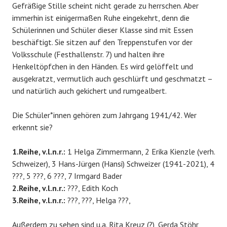
Gefräßige Stille scheint nicht gerade zu herrschen. Aber
immerhin ist einigermaßen Ruhe eingekehrt, denn die
Schülerinnen und Schüler dieser Klasse sind mit Essen
beschäftigt. Sie sitzen auf den Treppenstufen vor der
Volksschule (Festhallenstr. 7) und halten ihre
Henkeltöpfchen in den Händen. Es wird gelöffelt und
ausgekratzt, vermutlich auch geschlürft und geschmatzt –
und natürlich auch gekichert und rumgealbert.
Die Schüler*innen gehören zum Jahrgang 1941/42. Wer
erkennt sie?
1.Reihe, v.l.n.r.:
1 Helga Zimmermann, 2 Erika Kienzle (verh.
Schweizer), 3 Hans-Jürgen (Hansi) Schweizer (1941-2021), 4
???, 5 ???, 6 ???, 7 Irmgard Bader
2.Reihe, v.l.n.r.:
???, Edith Koch
3.Reihe, v.l.n.r.:
???, ???, Helga ???,
Außerdem zu sehen sind u.a. Rita Kreuz (?), Gerda Stöhr