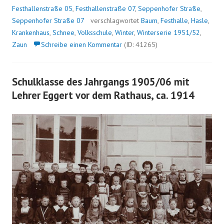
Festhallenstraße 05
,
Festhallenstraße 07
,
Seppenhofer Straße
,
Seppenhofer Straße 07
verschlagwortet
Baum
,
Festhalle
,
Hasle
,
Krankenhaus
,
Schnee
,
Volksschule
,
Winter
,
Winterserie 1951/52
,
Zaun
Schreibe einen Kommentar
(ID: 41265)
Schulklasse des Jahrgangs 1905/06 mit
Lehrer Eggert vor dem Rathaus, ca. 1914