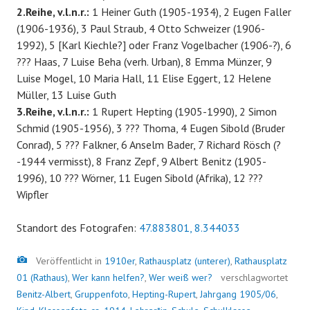
2.Reihe, v.l.n.r.:
1 Heiner Guth (1905-1934), 2 Eugen Faller
(1906-1936), 3 Paul Straub, 4 Otto Schweizer (1906-
1992), 5 [Karl Kiechle?] oder Franz Vogelbacher (1906-?), 6
??? Haas, 7 Luise Beha (verh. Urban), 8 Emma Münzer, 9
Luise Mogel, 10 Maria Hall, 11 Elise Eggert, 12 Helene
Müller, 13 Luise Guth
3.Reihe, v.l.n.r.:
1 Rupert Hepting (1905-1990), 2 Simon
Schmid (1905-1956), 3 ??? Thoma, 4 Eugen Sibold (Bruder
Conrad), 5 ??? Falkner, 6 Anselm Bader, 7 Richard Rösch (?
-1944 vermisst), 8 Franz Zepf, 9 Albert Benitz (1905-
1996), 10 ??? Wörner, 11 Eugen Sibold (Afrika), 12 ???
Wipfler
Standort des Fotografen:
47.883801, 8.344033
Bild
Veröffentlicht in
1910er
,
Rathausplatz (unterer)
,
Rathausplatz
01 (Rathaus)
,
Wer kann helfen?
,
Wer weiß wer?
verschlagwortet
Benitz-Albert
,
Gruppenfoto
,
Hepting-Rupert
,
Jahrgang 1905/06
,