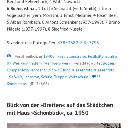
Berthold Fehrenbach, 4 Wolf Nowacki
6.Reihe, v.l.n.r.:
1 Lotte Seilnacht (verh. Smith), 2 Irma
Vogelbacher (verh. Morath), 3 Ernst Meßmer, 4 Josef Beer,
5 Alban Rombach, 6 Alfons Schlenker (1937-1998), 7 Bruno
Nägele (1937-1997), 8 Siegfried Nüssle
Standort des Fotografen:
47.882382, 8.347795
Bild
Veröffentlicht in
1940er
,
Festhallenstraße
,
Festhallenstraße
07
,
Wer kann helfen?
,
Wer weiß wer?
verschlagwortet
Bogen
,
Gruppenfoto
,
Jahrgang 1936/37
,
Kind
,
Klassenfoto
,
Klassenfoto
1948/49
,
Lehrer*in
,
Schule
,
Treppe
,
Volksschule
23
Kommentare
(ID: 34863)
Blick von der »Breiten« auf das Städtchen
mit Haus »Schönblick«, ca. 1950